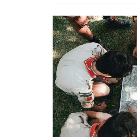
リ
カ
の
国
立
公
園
で
撮
影
許
可
を
と
る
方
法