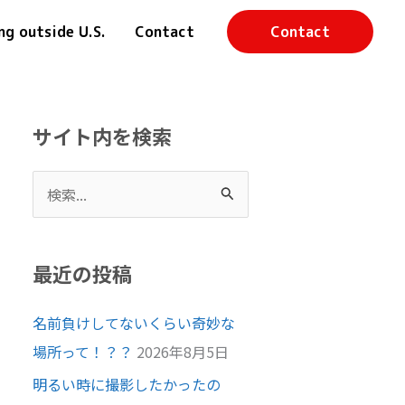
ng outside U.S.
Contact
Contact
サイト内を検索
検
索
対
最近の投稿
象
:
名前負けしてないくらい奇妙な
場所って！？？
2026年8月5日
明るい時に撮影したかったの