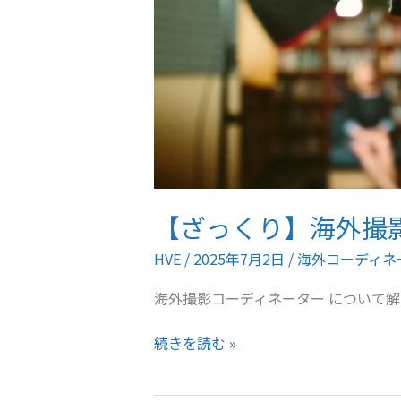
ネ
ー
タ
ー
の
上
手
な
使
【ざっくり】海外撮
い
方
HVE
/
2025年7月2日
/
海外コーディネ
海外撮影コーディネーター について
【ざ
続きを読む »
っ
く