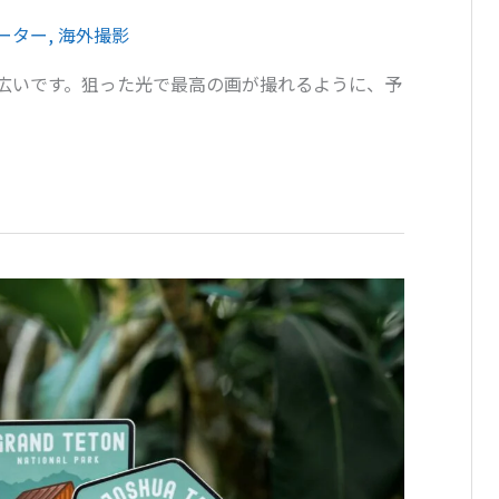
ーター
,
海外撮影
広いです。狙った光で最高の画が撮れるように、予
。