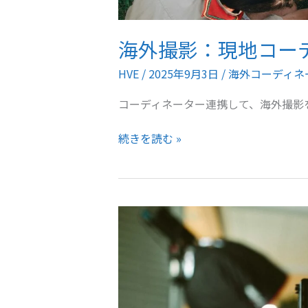
海外撮影：現地コー
HVE
/
2025年9月3日
/
海外コーディネ
コーディネーター連携して、海外撮影
海
続きを読む »
外
撮
影：
現
地
コ
ー
デ
ィ