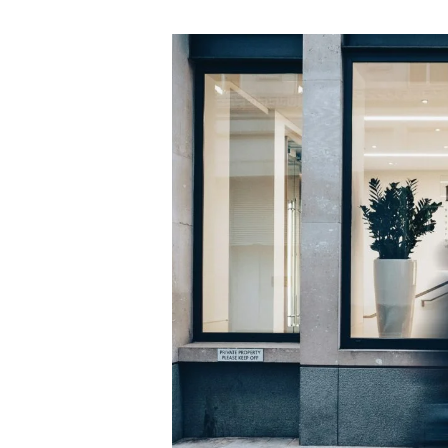
り】
海
外
撮
影
コ
ー
デ
ィ
ネ
タ
ー
と
は？