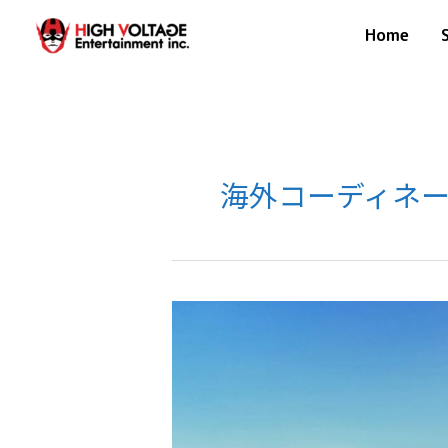
内
Home
容
を
ス
キ
ッ
プ
海外コーディネ