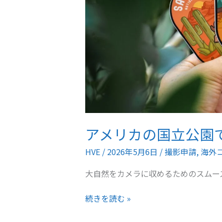
の
に、
着
い
た
ら
陽
が
暮
れ
アメリカの国立公園
て
い
HVE
/
2026年5月6日
/
撮影申請
,
海外
た…
大自然をカメラに収めるためのスムー
と
い
ア
続きを読む »
う
メ
件。