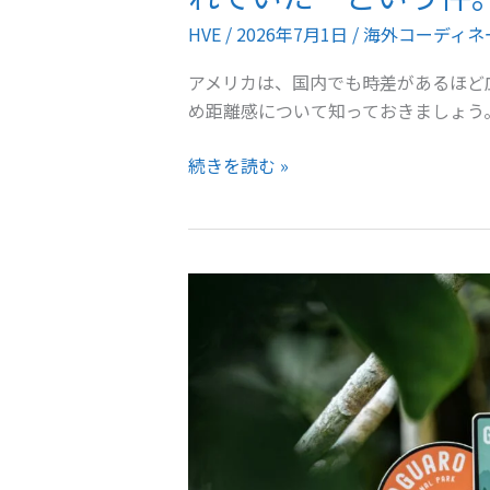
HVE
/
2026年7月1日
/
海外コーディネ
アメリカは、国内でも時差があるほど
め距離感について知っておきましょう
明
続きを読む »
る
い
時
に
撮
影
し
た
か
っ
た