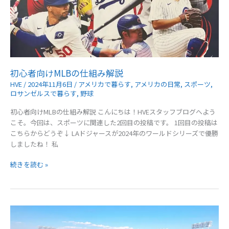
初心者向けMLBの仕組み解説
HVE
/
2024年11月6日
/
アメリカで暮らす
,
アメリカの日常
,
スポーツ
,
ロサンゼルスで暮らす
,
野球
初心者向けMLBの仕組み解説 こんにちは！HVEスタッフブログへよう
こそ。今回は、スポーツに関連した2回目の投稿です。 1回目の投稿は
こちらからどうぞ↓ LAドジャースが2024年のワールドシリーズで優勝
しましたね！ 私
初
続きを読む »
心
者
向
け
MLB
の