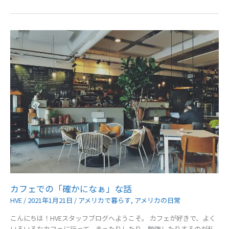
ン
ゼ
ル
ス
で
人
気
の
ス
ポ
ー
ツ
カフェでの「確かになぁ」な話
HVE
/
2021年1月21日
/
アメリカで暮らす
,
アメリカの日常
こんにちは！HVEスタッフブログへようこそ。 カフェが好きで、よく
いろいろなカフェに行って、まったりしたり、勉強したりするのが私