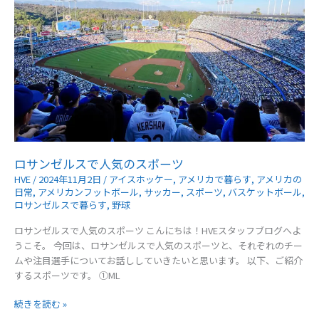
仕
組
み
解
説
ロサンゼルスで人気のスポーツ
HVE
/
2024年11月2日
/
アイスホッケー
,
アメリカで暮らす
,
アメリカの
日常
,
アメリカンフットボール
,
サッカー
,
スポーツ
,
バスケットボール
,
ロサンゼルスで暮らす
,
野球
ロサンゼルスで人気のスポーツ こんにちは！HVEスタッフブログへよ
うこそ。 今回は、ロサンゼルスで人気のスポーツと、それぞれのチー
ムや注目選手についてお話ししていきたいと思います。 以下、ご紹介
するスポーツです。 ①ML
ロ
続きを読む »
サ