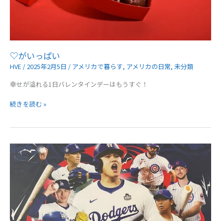
♡がいっぱい
HVE
/
2025年2月5日
/
アメリカで暮らす
,
アメリカの日常
,
未分類
幸せが溢れる1日バレンタインデーはもうすぐ！
♡
続きを読む »
が
い
っ
ぱ
い