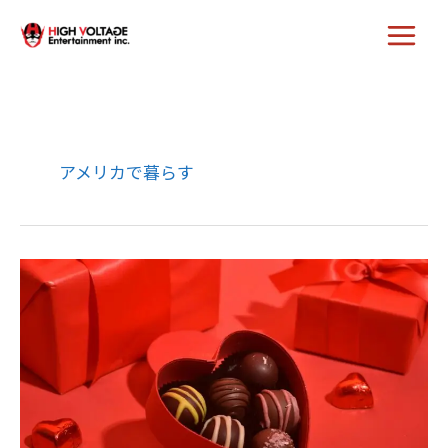
内
容
を
ス
キ
ッ
プ
アメリカで暮らす