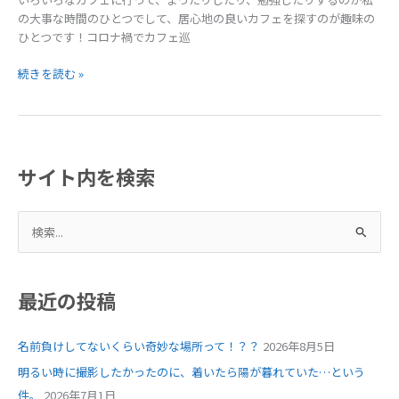
の大事な時間のひとつでして、居心地の良いカフェを探すのが趣味の
ひとつです！コロナ禍でカフェ巡
カ
続きを読む »
フ
ェ
で
の
「確
サイト内を検索
か
に
検
な
ぁ」
索
な
対
話
象
最近の投稿
:
名前負けしてないくらい奇妙な場所って！？？
2026年8月5日
明るい時に撮影したかったのに、着いたら陽が暮れていた…という
件。
2026年7月1日