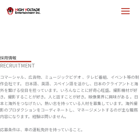
内
容
を
ス
キ
ッ
プ
採用情報
RECRUITMENT
コマーシャル、広告物、ミュージックビデオ 、テレビ番組、イベント等の制
作会社です。 日本語、英語、スペイン語を活かし、日本のクライアントと海
外を繋げる役目を担っています。いろんなことに好奇心旺盛。撮影機材が好
き。撮影することが好き。人と話すことが好き。映像業界に興味がある 。日
本と海外をつなげたい。熱い志を持っている人材を募集しています。海外撮
影のプロダクションをコーディネートし、マネージメントするのが主な職務
内容になります。経験は問いません。
応募条件は、車の運転免許を持っていること。